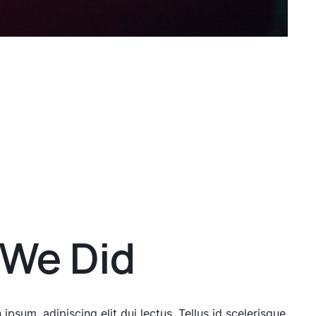
We
Did
ipsum, adipiscing elit dui lectus. Tellus id scelerisque