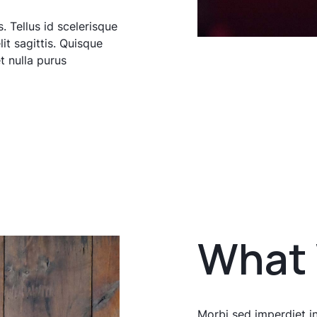
. Tellus id scelerisque
elit sagittis. Quisque
t nulla purus
What
Morbi sed imperdiet in 