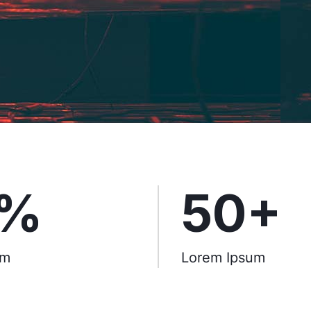
5%
50+
um
Lorem Ipsum